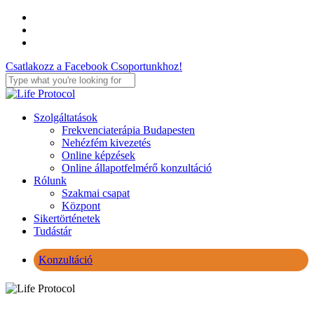
Skip
facebook
to
youtube
main
instagram
content
Csatlakozz a Facebook Csoportunkhoz!
Close
Search
Menu
Szolgáltatások
Frekvenciaterápia Budapesten
Nehézfém kivezetés
Online képzések
Online állapotfelmérő konzultáció
Rólunk
Szakmai csapat
Központ
Sikertörténetek
Tudástár
Konzultáció