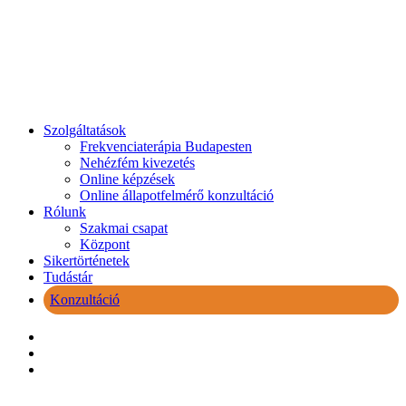
Close
Szolgáltatások
Menu
Frekvenciaterápia Budapesten
Nehézfém kivezetés
Online képzések
Online állapotfelmérő konzultáció
Rólunk
Szakmai csapat
Központ
Sikertörténetek
Tudástár
Konzultáció
facebook
youtube
instagram