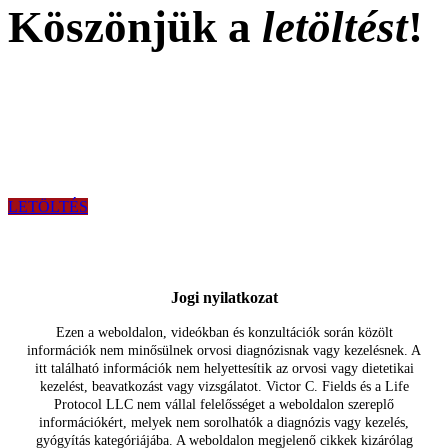
Köszönjük a
letöltést
!
LETÖLTÉS
Jogi nyilatkozat
Ezen a weboldalon, videókban és konzultációk során közölt
információk nem minősülnek orvosi diagnózisnak vagy kezelésnek. A
itt található információk nem helyettesítik az orvosi vagy dietetikai
kezelést, beavatkozást vagy vizsgálatot. Victor C. Fields és a Life
Protocol LLC nem vállal felelősséget a weboldalon szereplő
információkért, melyek nem sorolhatók a diagnózis vagy kezelés,
gyógyítás kategóriájába. A weboldalon megjelenő cikkek kizárólag