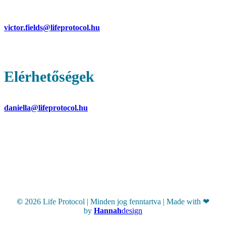
Victor C. Fields – alapító
victor.fields@lifeprotocol.hu
Életmód programmal kapcsolatos
kérdések esetén.
Elérhetőségek
Nikolics Daniella – operatív ügyvezető
daniella@lifeprotocol.hu
Fizetéssel, részletfizetéssel, számlázással
kapcsolatos kérdések esetén.
Hírlevél
©
2026
Life Protocol | Minden jog fenntartva | Made with ❤
by
Hannah
design