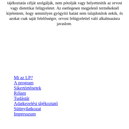
tájékoztatás célját szolgálják, nem pótolják vagy helyettesítik az orvosi
vagy dietetikai felügyeletet. Az esetlegesen megjelenő termékeknél
kijelentem, hogy semmilyen gyógyító hatást nem tulajdonítok nekik, és
azokat csak saját felelősségre, orvosi felügyelettel való alkalmazásra
javaslom.
Mi az LP?
A program
Sikertörténetek
Rólam
Tudástár
Adatkezelési tájékoztató
Sütinyilatkozat
Impresszum
Elérhetőségek