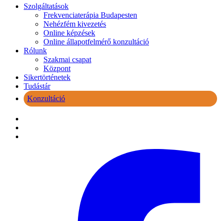
Close
Szolgáltatások
Menu
Frekvenciaterápia Budapesten
Nehézfém kivezetés
Online képzések
Online állapotfelmérő konzultáció
Rólunk
Szakmai csapat
Központ
Sikertörténetek
Tudástár
Konzultáció
facebook
youtube
instagram