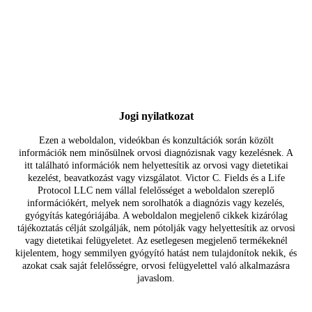
Jogi nyilatkozat
Ezen a weboldalon, videókban és konzultációk során közölt
információk nem minősülnek orvosi diagnózisnak vagy kezelésnek. A
itt található információk nem helyettesítik az orvosi vagy dietetikai
kezelést, beavatkozást vagy vizsgálatot. Victor C. Fields és a Life
Protocol LLC nem vállal felelősséget a weboldalon szereplő
információkért, melyek nem sorolhatók a diagnózis vagy kezelés,
gyógyítás kategóriájába. A weboldalon megjelenő cikkek kizárólag
tájékoztatás célját szolgálják, nem pótolják vagy helyettesítik az orvosi
vagy dietetikai felügyeletet. Az esetlegesen megjelenő termékeknél
kijelentem, hogy semmilyen gyógyító hatást nem tulajdonítok nekik, és
azokat csak saját felelősségre, orvosi felügyelettel való alkalmazásra
javaslom.