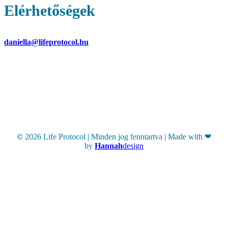
Elérhetőségek
Nikolics Daniella – operatív ügyvezető
daniella@lifeprotocol.hu
Fizetéssel, részletfizetéssel, számlázással
kapcsolatos kérdések esetén.
Hírlevél
©
2026
Life Protocol | Minden jog fenntartva | Made with ❤
by
Hannah
design