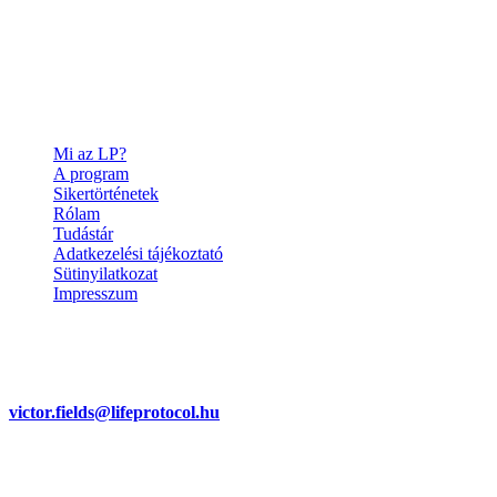
Mi az LP?
A program
Sikertörténetek
Rólam
Tudástár
Adatkezelési tájékoztató
Sütinyilatkozat
Impresszum
Elérhetőségek
Victor C. Fields – alapító
victor.fields@lifeprotocol.hu
Életmód programmal kapcsolatos
kérdések esetén.