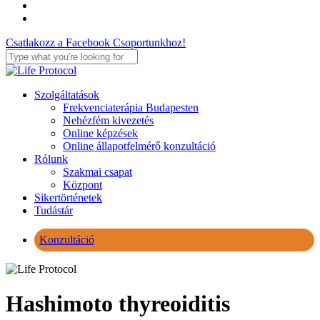
youtube
instagram
Csatlakozz a Facebook Csoportunkhoz!
Close
Search
Menu
Szolgáltatások
Frekvenciaterápia Budapesten
Nehézfém kivezetés
Online képzések
Online állapotfelmérő konzultáció
Rólunk
Szakmai csapat
Központ
Sikertörténetek
Tudástár
Konzultáció
Hashimoto thyreoiditis