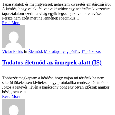
Tapasztalatok és megfigyelések nehézfém kivezetés elhatározásáról
A kérdés, hogy valaki fel van-e készülve egy nehézfém kivezetésre
tapasztalatom szerint a világ egyik legszubjektívebb feltevése.
Persze nem azért mert ne lennének specifikus…
Read More
Victor Fields
In
Életmód
,
Mikrotápanyag pótlás
,
Táplálkozás
Tudatos életmód az ünnepek alatt (IS)
Többször megkaptam a kérdést, hogy vajon mi történik ha nem
sikerül tökéletesen kivitelezni egy protokollba rendezett életmódot.
Jogos a feltevés, lévén a karácsony pont egy olyan időszak amikor
bőségesen van…
Read More