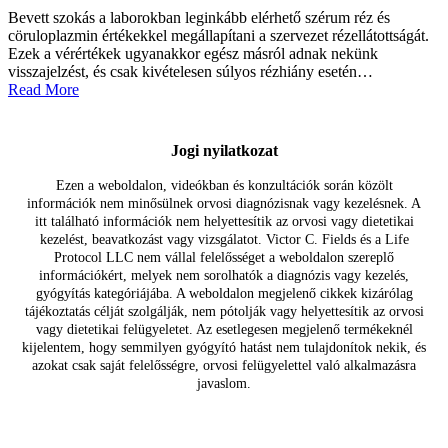
Bevett szokás a laborokban leginkább elérhető szérum réz és
cöruloplazmin értékekkel megállapítani a szervezet rézellátottságát.
Ezek a vérértékek ugyanakkor egész másról adnak nekünk
visszajelzést, és csak kivételesen súlyos rézhiány esetén…
Read More
Jogi nyilatkozat
Ezen a weboldalon, videókban és konzultációk során közölt
információk nem minősülnek orvosi diagnózisnak vagy kezelésnek. A
itt található információk nem helyettesítik az orvosi vagy dietetikai
kezelést, beavatkozást vagy vizsgálatot. Victor C. Fields és a Life
Protocol LLC nem vállal felelősséget a weboldalon szereplő
információkért, melyek nem sorolhatók a diagnózis vagy kezelés,
gyógyítás kategóriájába. A weboldalon megjelenő cikkek kizárólag
tájékoztatás célját szolgálják, nem pótolják vagy helyettesítik az orvosi
vagy dietetikai felügyeletet. Az esetlegesen megjelenő termékeknél
kijelentem, hogy semmilyen gyógyító hatást nem tulajdonítok nekik, és
azokat csak saját felelősségre, orvosi felügyelettel való alkalmazásra
javaslom.