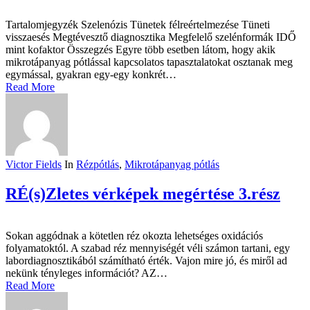
Tartalomjegyzék Szelenózis Tünetek félreértelmezése Tüneti
visszaesés Megtévesztő diagnosztika Megfelelő szelénformák IDŐ
mint kofaktor Összegzés Egyre több esetben látom, hogy akik
mikrotápanyag pótlással kapcsolatos tapasztalatokat osztanak meg
egymással, gyakran egy-egy konkrét…
Read More
Victor Fields
In
Rézpótlás
,
Mikrotápanyag pótlás
RÉ(s)Zletes vérképek megértése 3.rész
Sokan aggódnak a kötetlen réz okozta lehetséges oxidációs
folyamatoktól. A szabad réz mennyiségét véli számon tartani, egy
labordiagnosztikából számítható érték. Vajon mire jó, és miről ad
nekünk tényleges információt? AZ…
Read More