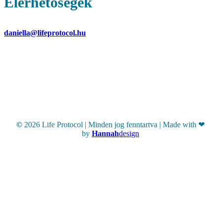
Elérhetőségek
Nikolics Daniella – operatív ügyvezető
daniella@lifeprotocol.hu
Fizetéssel, részletfizetéssel, számlázással
kapcsolatos kérdések esetén.
Hírlevél
©
2026
Life Protocol | Minden jog fenntartva | Made with ❤
by
Hannah
design
Close
Szolgáltatások