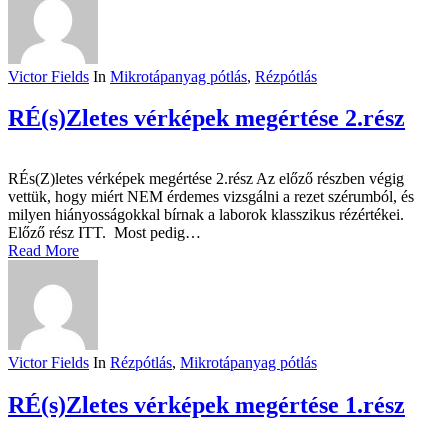
Victor Fields
In
Mikrotápanyag pótlás
,
Rézpótlás
RÉ(s)Zletes vérképek megértése 2.rész
RÉs(Z)letes vérképek megértése 2.rész Az előző részben végig
vettük, hogy miért NEM érdemes vizsgálni a rezet szérumból, és
milyen hiányosságokkal bírnak a laborok klasszikus rézértékei.
Előző rész ITT. Most pedig…
Read More
Victor Fields
In
Rézpótlás
,
Mikrotápanyag pótlás
RÉ(s)Zletes vérképek megértése 1.rész