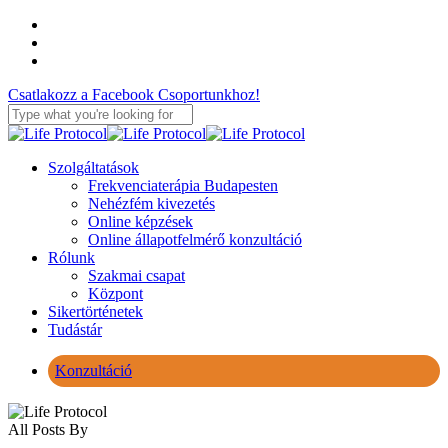
Skip
facebook
to
youtube
main
instagram
content
Csatlakozz a Facebook Csoportunkhoz!
Close
Search
Menu
Szolgáltatások
Frekvenciaterápia Budapesten
Nehézfém kivezetés
Online képzések
Online állapotfelmérő konzultáció
Rólunk
Szakmai csapat
Központ
Sikertörténetek
Tudástár
Konzultáció
All Posts By