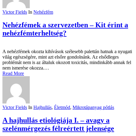
Victor Fields
In
Nehézfém
Nehézfémek a szervezetben – Kit érint a
nehézfémterheltség?
A nehézfémek okozta kihívások szélesebb palettán hatnak a nyugati
világ egészségére, mint azt elsőre gondolnánk. Az elsődleges
problémát nem is az általuk okozott toxicitás, mindinkább annak fel
nem ismerése okozza.…
Read More
Victor Fields
In
Hajhullás
,
Életmód
,
Mikrotápanyag pótlás
A hajhullás etiológiája I. – avagy a
szelénmérgezés félreértett jelensége