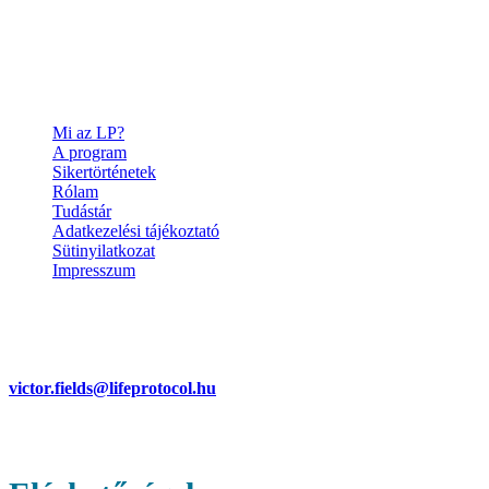
Mi az LP?
A program
Sikertörténetek
Rólam
Tudástár
Adatkezelési tájékoztató
Sütinyilatkozat
Impresszum
Elérhetőségek
Victor C. Fields – alapító
victor.fields@lifeprotocol.hu
Életmód programmal kapcsolatos
kérdések esetén.